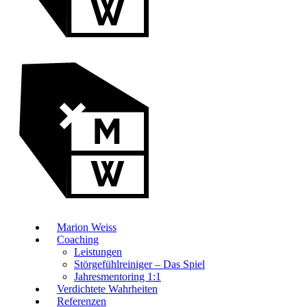
Mari­on Weiss
Coa­ching
Leis­tun­gen
Stör­ge­fühl­rei­ni­ger – Das Spiel
Jah­res­men­to­ring 1:1
Ver­dich­te­te Wahrheiten
Refe­ren­zen