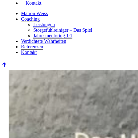
Kon­takt
Mari­on Weiss
Coa­ching
Leis­tun­gen
Stör­ge­fühl­rei­ni­ger – Das Spiel
Jah­res­men­to­ring 1:1
Ver­dich­te­te Wahrheiten
Refe­ren­zen
Kon­takt