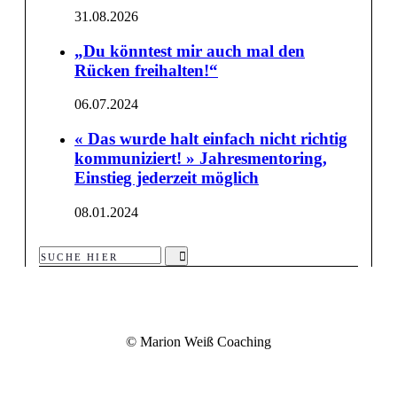
31.08.2026
„Du könn­test mir auch mal den
Rücken freihalten!“
06.07.2024
« Das wur­de halt ein­fach nicht rich­tig
kom­mu­ni­ziert! » Jah­res­men­to­ring,
Ein­stieg jeder­zeit möglich
08.01.2024
Search
for:
© Mari­on Weiß Coaching