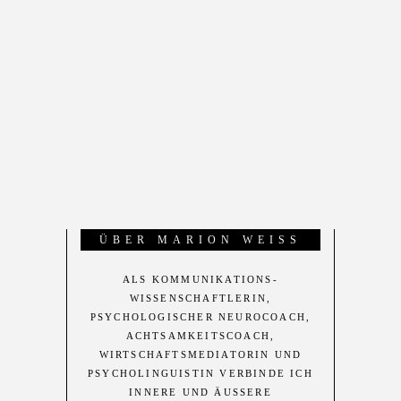
„ZUHÖ­REN IST NATÜR­LICH DAS
WICHTIGSTE!”
« Das geht auch ohne Worte, denken
Sie? Da ist...
ÜBER MARI­ON WEISS
ALS KOMMUNIKATIONS-
WISSENSCHAFTLERIN,
PSYCHOLOGISCHER NEUROCOACH,
ACHTSAMKEITSCOACH,
WIRTSCHAFTSMEDIATORIN UND
PSYCHOLINGUISTIN VERBINDE ICH
INNERE UND ÄUSSERE