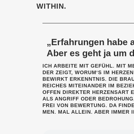
WITHIN.
„Erfah­run­gen habe a
Aber es geht ja um d
ICH ARBEI­TE MIT GEFÜHL. MIT
DER ZEIGT, WORUM‘S IM HER­ZEN
BEWIRKT ERKENNT­NIS. DIE BRAU
REI­CHES MIT­EIN­AN­DER IM BEZI
OFFEN DIREK­TER HER­ZENS­ART
ALS ANGRIFF ODER BEDRO­HUNG.
FREI VON BEWER­TUNG. DA FIN­D
MEN. MAL ALLEIN. ABER IMMER I