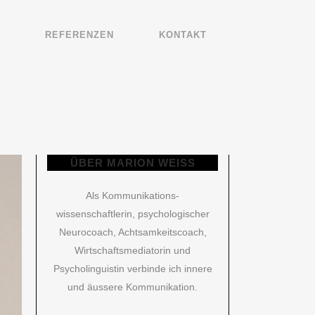
REFE­REN­ZEN
KON­TAKT
ÜBER MARI­ON WEISS
Als Kommunikations-
wissenschaftlerin, psychologischer
Neurocoach, Achtsamkeitscoach,
Wirtschaftsmediatorin und
Psycholinguistin verbinde ich innere
und äussere Kommunikation.