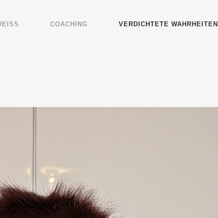
WEISS
COA­CHING
VER­DICH­TE­TE WAHRHEITEN