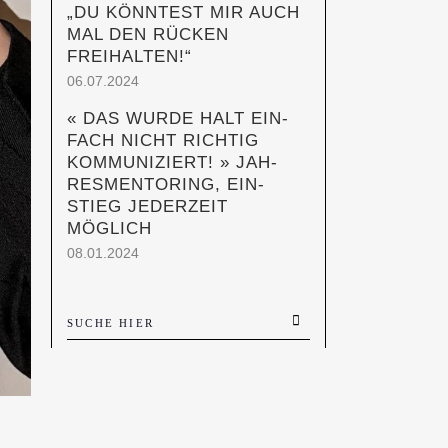
„DU KÖNN­TEST MIR AUCH
MAL DEN RÜCKEN
FREIHALTEN!“
06.07.2024
« DAS WUR­DE HALT EIN­
FACH NICHT RICH­TIG
KOM­MU­NI­ZIERT! » JAH­
RES­MEN­TO­RING, EIN­
STIEG JEDER­ZEIT
MÖGLICH
08.01.2024