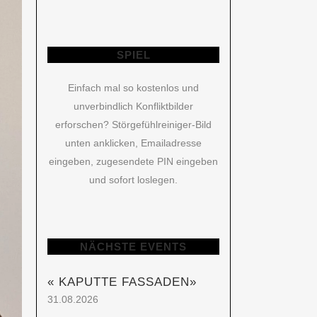
SPIEL
Einfach mal so kostenlos und
unverbindlich Konfliktbilder
erforschen? Störgefühlreiniger-Bild
unten anklicken, Emailadresse
eingeben, zugesendete PIN eingeben
und sofort loslegen.
NÄCHS­TE EVENTS
« KAPUT­TE FASSADEN»
31.08.2026