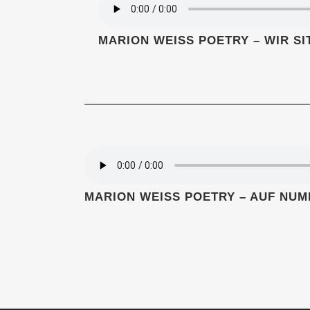
MARI­ON WEISS POET­RY – WIR S
MARI­ON WEISS POET­RY – AUF NU