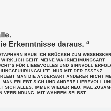
lle.
ie Erkennt­nis­se daraus. “
 META­PHERN BAUE ICH BRÜ­CKEN ZUM WESENSKER
 WIRK­LICH GEHT. MEI­NE WAHR­NEH­MUNGS­ART
CHT‘S FÜR LIE­BE­VOL­LES UND SINN­VOLL ERFOL
E­HUNGS­FŪH­RUNGS­LI­FE. NUR MIT DER ESSENZ
 ERLEBT MAN DIE ANDERS­ART ANDE­RER NICHT M
 MAN ERLEBT SICH UND ANDE­RE LIE­BE­VOLL UN
ET SICH ALLES. IMMER WIE­DER NEU. MAL ZUSAM
N VER­BIN­DUNG. MIT WAH­REM SELBST.